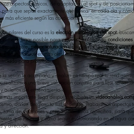
amos aspectos técnicos, de adaptación al spot y de posicionam
o, para que sepas exactamente qué buscar en cada ola y cómo
a más eficiente según las condiciones.
los pilares del curso es la
elección estratégica del spot
: busca
 el mejor lugar posible para entrenar, priorizando
condiciones
l aprendizaje,
menor saturación
de surfistas y una
mejor conviv
a
. Esto se traduce en más olas, más calidad de práctica y un e
ntrolado para progresar.
 la sesión te acompaño y analizo en tiempo real tu rendimiento
ar, realizamos una breve valoración conjunta para fijar sensacio
 y aciertos del entrenamiento.
e más importante llega después: recibirás un
videoanálisis com
ositivo, donde desgloso tu surf al detalle. Trabajamos aspectos t
s, toma de decisiones y preparación física específica, para qu
mente qué mejorar y cómo seguir evolucionando en el agua co
d y dirección.