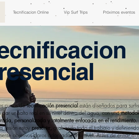
Tecnificacion Online
Vip Surf Trips
Próximos eventos
ecnificacion
resencial
os cursos de
tecnificación presencial
están diseñados para surfi
 dar un salto real en su nivel dentro del agua, con una
metodol
urada, personalizada y totalmente enfocada en el rendimiento.
a sesión estoy
presente,
grabando todo el trabajo y definiendo
ente objetivos claros adaptados a tu nivel. Antes de entrar al 