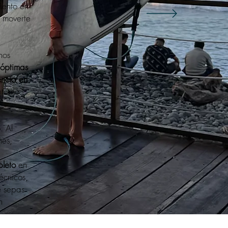
iento en
 moverte
mos
 óptimas
encia en
ntorno
. Al
nes,
pleto
en
écnicos,
e sepas
n