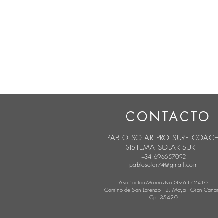
CONTACTO
PABLO SOLAR PRO SURF COAC
SISTEMA SOLAR SURF
+34 696657092
pablosolar74@gmail.com
Asociacion Mareaviva G-76172410
Camino de San Lorenzo , 2. Moya - Gran Canar
Cp: 35420