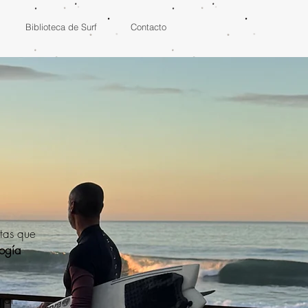
Biblioteca de Surf
Contacto
stas que
ogía
mar