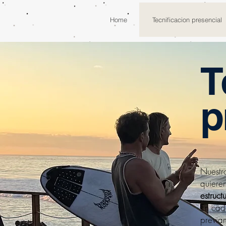
Home
Tecnificacion presencial
T
p
Nuestr
quieren
estruct
En cad
previam