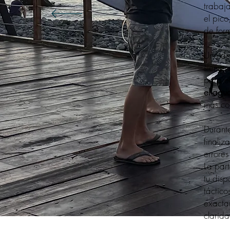
trabaj
el pic
de form
Uno de 
siempre
para e
el agu
más co
Durante
finaliz
errores
La part
tu disp
táctico
exacta
clarida